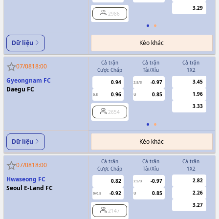
3.29
2986
Kèo khác
Dữ liệu
Cả trận
Cả trận
Cả trận
07/08
18:00
Cược Chấp
Tài/Xỉu
1X2
Gyeongnam FC
3.45
0.94
-0.97
2.5/3
Daegu FC
1.96
0.96
0.85
0.5
U
0/
3.33
2654
Kèo khác
Dữ liệu
Cả trận
Cả trận
Cả trận
07/08
18:00
Cược Chấp
Tài/Xỉu
1X2
Hwaseong FC
2.82
0.82
-0.97
2.5/3
0
Seoul E-Land FC
2.26
-0.92
0.85
0/0.5
U
3.27
2147