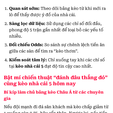
Quan sát sớm:
Theo dõi bảng kèo từ khi mới ra
lò để thấy được ý đồ của nhà cái.
Sàng lọc dữ liệu:
Sử dụng các chỉ số đối đầu,
phong độ 5 trận gần nhất để loại bỏ các yếu tố
nhiễu.
Đối chiếu Odds:
So sánh sự chênh lệch tiền ăn
giữa các sàn để tìm ra “kèo thơm”.
Kiểm soát tâm lý:
Chỉ xuống tay khi các chỉ số
tại
kèo nhà cái 5
đạt độ tin cậy cao nhất.
Bật mí chiến thuật “đánh đâu thắng đó”
cùng kèo nhà cái 5 hôm nay
Bí kíp làm chủ bảng kèo Châu Á từ các chuyên
gia
Nếu đội mạnh đi đá sân khách mà kèo chấp giảm từ