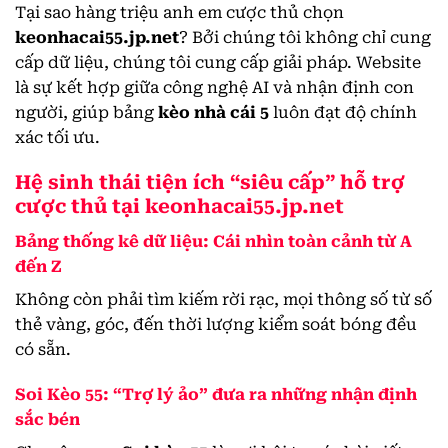
Tại sao hàng triệu anh em cược thủ chọn
keonhacai55.jp.net
? Bởi chúng tôi không chỉ cung
cấp dữ liệu, chúng tôi cung cấp giải pháp. Website
là sự kết hợp giữa công nghệ AI và nhận định con
người, giúp bảng
kèo nhà cái 5
luôn đạt độ chính
xác tối ưu.
Hệ sinh thái tiện ích “siêu cấp” hỗ trợ
cược thủ tại keonhacai55.jp.net
Bảng thống kê dữ liệu: Cái nhìn toàn cảnh từ A
đến Z
Không còn phải tìm kiếm rời rạc, mọi thông số từ số
thẻ vàng, góc, đến thời lượng kiểm soát bóng đều
có sẵn.
Soi Kèo 55: “Trợ lý ảo” đưa ra những nhận định
sắc bén