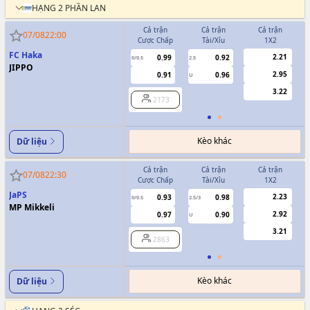
HẠNG 2 PHẦN LAN
Cả trận
Cả trận
Cả trận
07/08
22:00
Cược Chấp
Tài/Xỉu
1X2
FC Haka
2.21
0.99
0.92
0/0.5
2.5
0
JIPPO
2.95
0.91
0.96
U
3.22
2173
Kèo khác
Dữ liệu
Cả trận
Cả trận
Cả trận
07/08
22:30
Cược Chấp
Tài/Xỉu
1X2
JaPS
2.23
0.93
0.98
0/0.5
2.5/3
0/
MP Mikkeli
2.92
0.97
0.90
U
3.21
2863
Kèo khác
Dữ liệu