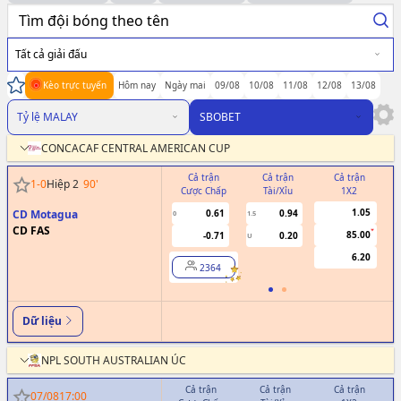
Tất cả giải đấu
Kèo trực tuyến
Hôm nay
Ngày mai
09/08
10/08
11/08
12/08
13/08
Tỷ lệ MALAY
SBOBET
CONCACAF CENTRAL AMERICAN CUP
Cả trận
Cả trận
Cả trận
1
-
0
Hiệp 2
90
'
Cược Chấp
Tài/Xỉu
1X2
1.05
CD Motagua
0.61
0.94
0
1.5
CD FAS
85.00
-0.71
0.20
U
6.20
2364
Dữ liệu
NPL SOUTH AUSTRALIAN ÚC
Cả trận
Cả trận
Cả trận
07/08
17:00