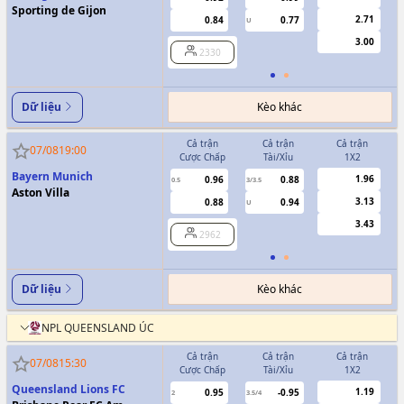
Sporting de Gijon
2.71
0.84
0.77
U
3.00
2330
Kèo khác
Dữ liệu
Cả trận
Cả trận
Cả trận
07/08
19:00
Cược Chấp
Tài/Xỉu
1X2
Bayern Munich
1.96
0.96
0.88
0.5
3/3.5
0/
Aston Villa
3.13
0.88
0.94
U
3.43
2962
Kèo khác
Dữ liệu
NPL QUEENSLAND ÚC
Cả trận
Cả trận
Cả trận
07/08
15:30
Cược Chấp
Tài/Xỉu
1X2
Queensland Lions FC
1.19
0.95
-0.95
2
3.5/4
1