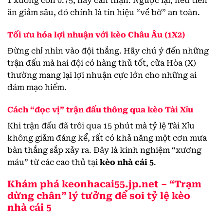
1 xuống còn 0.75, hãy cẩn thận. Ngược lại, nếu tiền
ăn giảm sâu, đó chính là tín hiệu “về bờ” an toàn.
Tối ưu hóa lợi nhuận với kèo Châu Âu (1X2)
Đừng chỉ nhìn vào đội thắng. Hãy chú ý đến những
trận đấu mà hai đội có hàng thủ tốt, cửa Hòa (X)
thường mang lại lợi nhuận cực lớn cho những ai
dám mạo hiểm.
Cách “đọc vị” trận đấu thông qua kèo Tài Xỉu
Khi trận đấu đã trôi qua 15 phút mà tỷ lệ Tài Xỉu
không giảm đáng kể, rất có khả năng một cơn mưa
bàn thắng sắp xảy ra. Đây là kinh nghiệm “xương
máu” từ các cao thủ tại
kèo nhà cái 5
.
Khám phá keonhacai55.jp.net – “Trạm
dừng chân” lý tưởng để soi tỷ lệ kèo
nhà cái 5