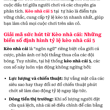
cuộc đấu trí giữa người chơi và các chuyên gia
phân tích.
Kèo nhà cái 5
tại
tự hào là điểm tựa
vững chắc, cung cấp tỷ lệ kèo 55 nhanh nhất, giúp
bạn làm chủ mọi cuộc chơi trên sân cỏ.
Giải mã sức hút từ Kèo nhà cái: Những
biến số định hình tỷ lệ kèo nhà cái 5
Kèo nhà cái
là “ngôn ngữ” riêng biệt của giới cá
cược, phản ánh cơ hội thắng thua của các đội
bóng. Tuy nhiên, tại hệ thống
kèo nhà cái 5
, các
con số này luôn vận động không ngừng bởi:
Lực lượng và chiến thuật:
Sự vắng mặt của các
siêu sao hay thay đổi sơ đồ chiến thuật phút
chót sẽ làm dao động tỷ lệ ngay lập tức.
Dòng tiền thị trường:
Khi số lượng người đặt
cửa quá lệch, nhà cái sẽ điều chỉnh để cân bằng