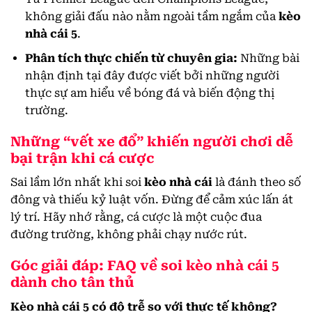
không giải đấu nào nằm ngoài tầm ngắm của
kèo
nhà cái 5
.
Phân tích thực chiến từ chuyên gia:
Những bài
nhận định tại đây được viết bởi những người
thực sự am hiểu về bóng đá và biến động thị
trường.
Những “vết xe đổ” khiến người chơi dễ
bại trận khi cá cược
Sai lầm lớn nhất khi soi
kèo nhà cái
là đánh theo số
đông và thiếu kỷ luật vốn. Đừng để cảm xúc lấn át
lý trí. Hãy nhớ rằng, cá cược là một cuộc đua
đường trường, không phải chạy nước rút.
Góc giải đáp: FAQ về soi kèo nhà cái 5
dành cho tân thủ
Kèo nhà cái 5 có độ trễ so với thực tế không?