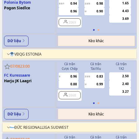
Polonia Bytom
1.65
0.94
0.98
0.5/1
2.5/3
0/
Pogon Siedlce
4.43
0.96
0.90
U
3.69
2069
Kèo khác
Dữ liệu
VĐQG ESTONIA
Cả trận
Cả trận
Cả trận
07/08
23:00
Cược Chấp
Tài/Xỉu
1X2
FC Kuressaare
2.50
0.96
0.83
0
2.5/3
0
Harju JK Laagri
2.40
0.88
0.99
U
3.27
2668
Kèo khác
Dữ liệu
ĐỨC REGIONALLIGA SUDWEST
Cả trận
Cả trận
Cả trận