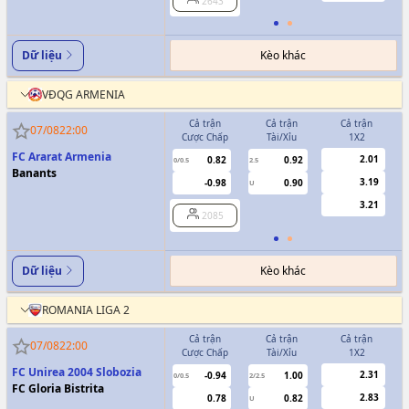
2643
Kèo khác
Dữ liệu
VĐQG ARMENIA
Cả trận
Cả trận
Cả trận
07/08
22:00
Cược Chấp
Tài/Xỉu
1X2
FC Ararat Armenia
2.01
0.82
0.92
0/0.5
2.5
0/
Banants
3.19
-0.98
0.90
U
3.21
2085
Kèo khác
Dữ liệu
ROMANIA LIGA 2
Cả trận
Cả trận
Cả trận
07/08
22:00
Cược Chấp
Tài/Xỉu
1X2
FC Unirea 2004 Slobozia
2.31
-0.94
1.00
0/0.5
2/2.5
0
FC Gloria Bistrita
2.83
0.78
0.82
U