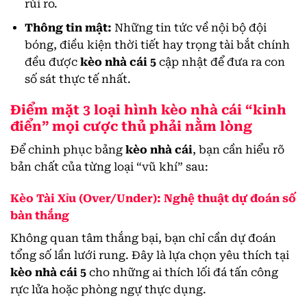
rủi ro.
Thông tin mật:
Những tin tức về nội bộ đội
bóng, điều kiện thời tiết hay trọng tài bắt chính
đều được
kèo nhà cái 5
cập nhật để đưa ra con
số sát thực tế nhất.
Điểm mặt 3 loại hình kèo nhà cái “kinh
điển” mọi cược thủ phải nằm lòng
Để chinh phục bảng
kèo nhà cái
, bạn cần hiểu rõ
bản chất của từng loại “vũ khí” sau:
Kèo Tài Xỉu (Over/Under): Nghệ thuật dự đoán số
bàn thắng
Không quan tâm thắng bại, bạn chỉ cần dự đoán
tổng số lần lưới rung. Đây là lựa chọn yêu thích tại
kèo nhà cái 5
cho những ai thích lối đá tấn công
rực lửa hoặc phòng ngự thực dụng.