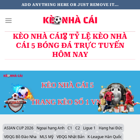
Bỏ
ADD ANYTHING HERE OR JUST REMOVE IT...
qua
nội
dung
KÈO NHÀ CÁI🎖️ TỶ LỆ KÈO NHÀ
CÁI 5 BÓNG ĐÁ TRỰC TUYẾN
HÔM NAY
ASIAN CUP 2026
Ngoại hạng Anh
C1
C2
Ligue 1
Hạng hai Đức
VĐQG Bồ Đào Nha
MLS Mỹ
VĐQG Nhật Bản
K-League Hàn Quốc