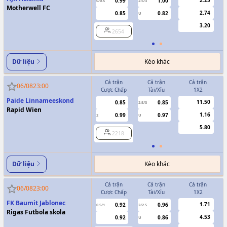
0.99
1.00
0/0.5
2.5/3
0
Motherwell FC
2.74
0.85
0.82
U
3.20
2654
Kèo khác
Dữ liệu
Cả trận
Cả trận
Cả trận
06/08
23:00
Cược Chấp
Tài/Xỉu
1X2
Paide Linnameeskond
11.50
0.85
0.85
2.5/3
Rapid Wien
1.16
0.99
0.97
2
U
5.80
2218
Kèo khác
Dữ liệu
Cả trận
Cả trận
Cả trận
06/08
23:00
Cược Chấp
Tài/Xỉu
1X2
FK Baumit Jablonec
1.71
0.92
0.96
0.5/1
2/2.5
0/
Rigas Futbola skola
4.53
0.92
0.86
U