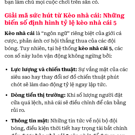
bạn làm chủ mọi cuộc chơi trên sân cỏ.
Giải mã sức hút từ Kèo nhà cái: Những
biến số định hình tỷ lệ kèo nhà cái 5
Kèo nhà cái
là “ngôn ngữ” riêng biệt của giới cá
cược, phản ánh cơ hội thắng thua của các đội
bóng. Tuy nhiên, tại hệ thống
kèo nhà cái 5
, các
con số này luôn vận động không ngừng bởi:
Lực lượng và chiến thuật:
Sự vắng mặt của các
siêu sao hay thay đổi sơ đồ chiến thuật phút
chót sẽ làm dao động tỷ lệ ngay lập tức.
Dòng tiền thị trường:
Khi số lượng người đặt
cửa quá lệch, nhà cái sẽ điều chỉnh để cân bằng
rủi ro.
Thông tin mật:
Những tin tức về nội bộ đội
bóng, điều kiện thời tiết hay trọng tài bắt chính