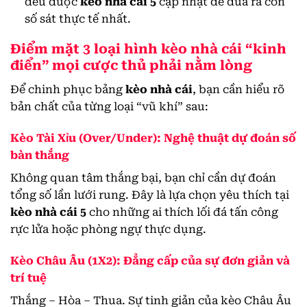
đều được
kèo nhà cái 5
cập nhật để đưa ra con
số sát thực tế nhất.
Điểm mặt 3 loại hình kèo nhà cái “kinh
điển” mọi cược thủ phải nằm lòng
Để chinh phục bảng
kèo nhà cái
, bạn cần hiểu rõ
bản chất của từng loại “vũ khí” sau:
Kèo Tài Xỉu (Over/Under): Nghệ thuật dự đoán số
bàn thắng
Không quan tâm thắng bại, bạn chỉ cần dự đoán
tổng số lần lưới rung. Đây là lựa chọn yêu thích tại
kèo nhà cái 5
cho những ai thích lối đá tấn công
rực lửa hoặc phòng ngự thực dụng.
Kèo Châu Âu (1X2): Đẳng cấp của sự đơn giản và
trí tuệ
Thắng – Hòa – Thua. Sự tinh giản của kèo Châu Âu