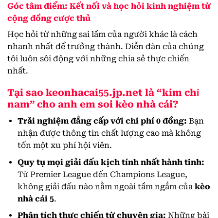
Góc tâm điểm: Kết nối và học hỏi kinh nghiệm từ
cộng đồng cược thủ
Học hỏi từ những sai lầm của người khác là cách
nhanh nhất để trưởng thành. Diễn đàn của chúng
tôi luôn sôi động với những chia sẻ thực chiến
nhất.
Tại sao keonhacai55.jp.net là “kim chỉ
nam” cho anh em soi kèo nhà cái?
Trải nghiệm đẳng cấp với chi phí 0 đồng:
Bạn
nhận được thông tin chất lượng cao mà không
tốn một xu phí hội viên.
Quy tụ mọi giải đấu kịch tính nhất hành tinh:
Từ Premier League đến Champions League,
không giải đấu nào nằm ngoài tầm ngắm của
kèo
nhà cái 5
.
Phân tích thực chiến từ chuyên gia:
Những bài