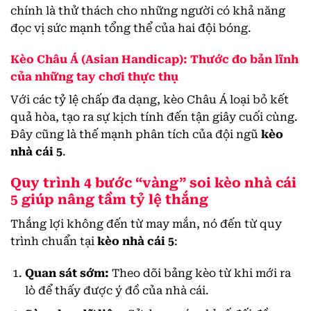
chính là thử thách cho những người có khả năng
đọc vị sức mạnh tổng thể của hai đội bóng.
Kèo Châu Á (Asian Handicap): Thước đo bản lĩnh
của những tay chơi thực thụ
Với các tỷ lệ chấp đa dạng, kèo Châu Á loại bỏ kết
quả hòa, tạo ra sự kịch tính đến tận giây cuối cùng.
Đây cũng là thế mạnh phân tích của đội ngũ
kèo
nhà cái 5
.
Quy trình 4 bước “vàng” soi kèo nhà cái
5 giúp nâng tầm tỷ lệ thắng
Thắng lợi không đến từ may mắn, nó đến từ quy
trình chuẩn tại
kèo nhà cái 5
:
Quan sát sớm:
Theo dõi bảng kèo từ khi mới ra
lò để thấy được ý đồ của nhà cái.