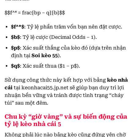
$$f^* = frac{bp – q}{b}$$
$f^*$
: Tỷ lệ phần trăm vốn bạn nên đặt cược.
$b$
: Tỷ lệ cược (Decimal Odds – 1).
$p$
: Xác suất thắng của kèo đó (dựa trên nhận
định tại
Soi kèo 55
).
$q$
: Xác suất thua ($1 – p$).
Sử dụng công thức này kết hợp với bảng
kèo nhà
cái
tại keonhacai55.jp.net sẽ giúp bạn duy trì lợi
nhuận bền vững và tránh được tình trạng “cháy
túi” sau một đêm.
Chu kỳ “giờ vàng” và sự biến động của
tỷ lệ kèo nhà cái 5
Không phải lúc nào bảng kèo cũng đứng yên chờ