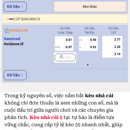
Kèo khác
Dữ liệu
CÚP ĐAN MẠCH
Cả trận
Cả trận
Cả trận
06/08
23:00
Cược Chấp
Tài/Xỉu
1X2
Naestved
2.77
0.81
0.90
2.5
Hvidovre IF
2.26
-0.97
0.92
0/0.5
U
3.14
2207
Dữ liệu
Trong kỷ nguyên số, việc nắm bắt
kèo nhà cái
không chỉ đơn thuần là xem những con số, mà là
cuộc đấu trí giữa người chơi và các chuyên gia
phân tích.
Kèo nhà cái 5
tại
tự hào là điểm tựa
vững chắc, cung cấp tỷ lệ kèo 55 nhanh nhất, giúp