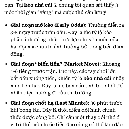
bạn. Tại
kèo nhà cái 5
, chúng tôi quan sát thấy 3
mốc thời gian “vàng” mà cược thủ cần lưu ý:
Giai đoạn mở kèo (Early Odds):
Thường diễn ra
3-5 ngày trước trận đấu. Đây là lúc tỷ lệ kèo
phản ánh đúng nhất thực lực chuyên môn của
hai đội mà chưa bị ảnh hưởng bởi dòng tiền đám
đông.
Giai đoạn “biến tiền” (Market Move):
Khoảng
4-6 tiếng trước trận. Lúc này, các tay chơi lớn
bắt đầu xuống tiền, khiến tỷ lệ
kèo nhà cái
nhảy
múa liên tục. Đây là lúc bạn cần tỉnh táo nhất để
nhận diện hướng đi của thị trường.
Giai đoạn chốt hạ (Last Minute):
30 phút trước
khi bóng lăn. Đây là thời điểm đội hình chính
thức được công bố. Chỉ cần một thay đổi nhỏ ở
vị trí thủ môn hoặc tiền đạo cũng có thể làm đảo