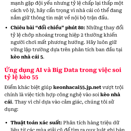
mạnh gặp đội yếu nhưng tỷ lệ chấp lại thấp một
cách vô lý, hãy cẩn trọng vì nhà cái có thể đang
nắm giữ thông tin mật về nội bộ trận đấu.
Chiêu bài “đổi chiều” phút 80:
Những thay đổi
tỷ lệ chớp nhoáng trong hiệp 2 thường khiến
người chơi mất phương hướng. Hãy luôn giữ
vững lập trường dựa trên phân tích ban đầu tại
kèo nhà cái 5
.
Ứng dụng AI và Big Data trong việc soi
tỷ lệ kèo 55
Điểm khác biệt giúp
keonhacai55.jp.net
vượt trội
chính là việc tích hợp công nghệ vào soi
kèo nhà
cái
. Thay vì chỉ dựa vào cảm giác, chúng tôi sử
dụng:
Thuật toán xác suất:
Phân tích hàng triệu dữ
liệu từ các mùa giải cũ để tìm ra quy luật ghi bàn