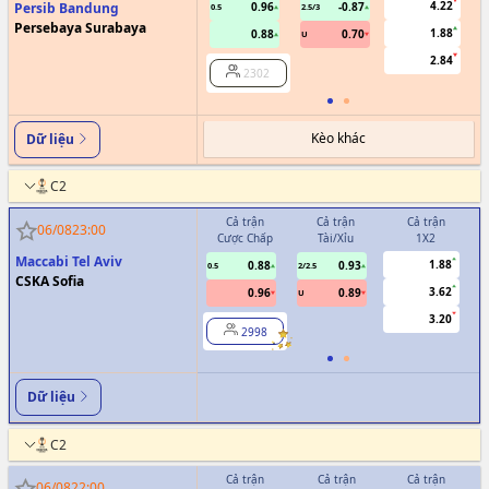
4.22
Persib Bandung
0.96
-0.87
0.5
2.5/3
0
Persebaya Surabaya
1.88
0.88
0.70
U
2.84
2302
Kèo khác
Dữ liệu
C2
Cả trận
Cả trận
Cả trận
06/08
23:00
Cược Chấp
Tài/Xỉu
1X2
Maccabi Tel Aviv
1.88
0.88
0.93
0.5
2/2.5
CSKA Sofia
3.62
0.96
0.89
U
3.20
2998
Dữ liệu
C2
Cả trận
Cả trận
Cả trận
06/08
22:00