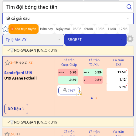
Tất cả giải đấu
Kèo trực tuyến
Hôm nay
Ngày mai
08/08
09/08
10/08
11/08
12/08
Tỷ lệ MALAY
SBOBET
NORWEGIAN JUNIOR U19
Cả trận
Cả trận
Cả trận
2
-
4
Hiệp 2
72
'
Cược Chấp
Tài/Xỉu
1X2
11.50
Sandefjord U19
0.70
0.99
0/0.5
7/7.5
U19 Asane Fotball
1.12
-0.89
0.81
U
5.70
2797
Dữ liệu
NORWEGIAN JUNIOR U19
Cả trận
Cả trận
Cả trận
2
-
0
HT