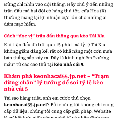
Đừng chỉ nhìn vào đội thắng. Hãy chú ý đến những
trận đấu mà hai đội có hàng thủ tốt, cửa Hòa (X)
thường mang lại lợi nhuận cực lớn cho những ai
dám mạo hiểm.
Cách “đọc vị” trận đấu thông qua kèo Tài Xỉu
Khi trận đấu đã trôi qua 15 phút mà tỷ lệ Tài Xỉu
không giảm đáng kể, rất có khả năng một cơn mưa
bàn thắng sắp xảy ra. Đây là kinh nghiệm “xương
máu” từ các cao thủ tại
kèo nhà cái 5
.
Khám phá keonhacai55.jp.net – “Trạm
dừng chân” lý tưởng để soi tỷ lệ kèo
nhà cái 5
Tại sao hàng triệu anh em cược thủ chọn
keonhacai55.jp.net
? Bởi chúng tôi không chỉ cung
cấp dữ liệu, chúng tôi cung cấp giải pháp. Website
là sự kết hợp giữa công nghệ AI và nhận định con