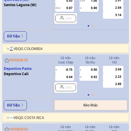
2.91
0.93
1.00
2.5/3
Santos Laguna (W)
2.04
0.87
0.80
0/0.5
U
0/
3.14
2269
Dữ liệu
VĐQG COLOMBIA
Cả trận
Cả trận
Cả trận
09/08
08:30
Cược Chấp
Tài/Xỉu
1X2
Deportivo Pasto
3.04
-0.75
0.90
0
2
0
Deportivo Cali
2.23
0.64
0.92
U
2.89
2345
Kèo khác
Dữ liệu
VĐQG COSTA RICA
Cả trận
Cả trận
Cả trận
09/08
09:00