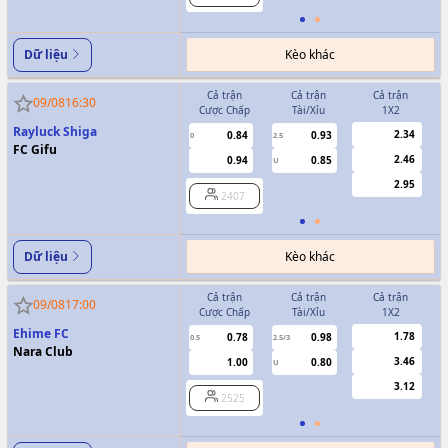
Kèo khác
Dữ liệu
Cả trận
Cả trận
Cả trận
09/08
16:30
Cược Chấp
Tài/Xỉu
1X2
Rayluck Shiga
2.34
0.84
0.93
0
2.5
0
FC Gifu
2.46
0.94
0.85
U
2.95
2407
Kèo khác
Dữ liệu
Cả trận
Cả trận
Cả trận
09/08
17:00
Cược Chấp
Tài/Xỉu
1X2
Ehime FC
1.78
0.78
0.98
0.5
2.5/3
0/
Nara Club
3.46
1.00
0.80
U
3.12
2525