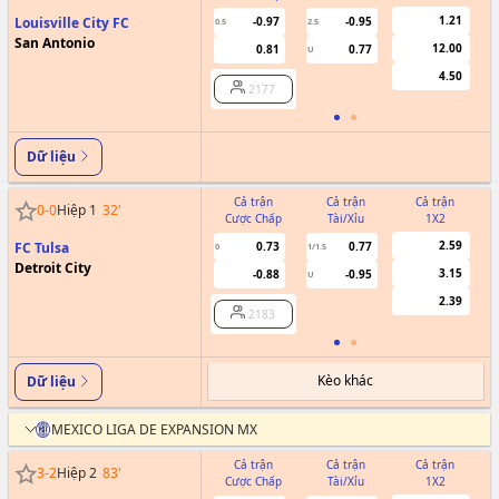
1.21
Louisville City FC
-0.97
-0.95
0.5
2.5
San Antonio
12.00
0.81
0.77
U
4.50
2177
Dữ liệu
Cả trận
Cả trận
Cả trận
0
-
0
Hiệp 1
32
'
Cược Chấp
Tài/Xỉu
1X2
2.59
FC Tulsa
0.73
0.77
0
1/1.5
0
Detroit City
3.15
-0.88
-0.95
U
2.39
2183
Kèo khác
Dữ liệu
MEXICO LIGA DE EXPANSION MX
Cả trận
Cả trận
Cả trận
3
-
2
Hiệp 2
83
'
Cược Chấp
Tài/Xỉu
1X2