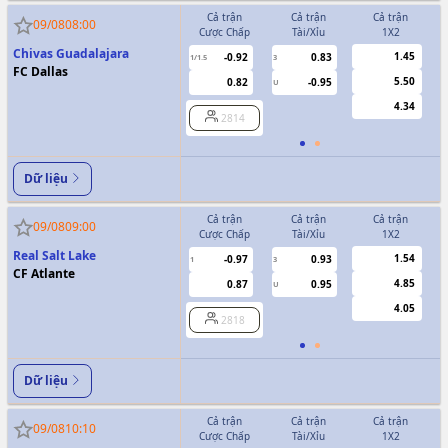
Cả trận
Cả trận
Cả trận
09/08
08:00
Cược Chấp
Tài/Xỉu
1X2
Chivas Guadalajara
1.45
-0.92
0.83
1/1.5
3
FC Dallas
5.50
0.82
-0.95
U
4.34
2814
Dữ liệu
Cả trận
Cả trận
Cả trận
09/08
09:00
Cược Chấp
Tài/Xỉu
1X2
Real Salt Lake
1.54
-0.97
0.93
1
3
CF Atlante
4.85
0.87
0.95
U
4.05
2818
Dữ liệu
Cả trận
Cả trận
Cả trận
09/08
10:10
Cược Chấp
Tài/Xỉu
1X2