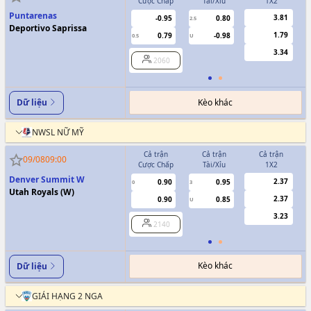
Cược Chấp
Tài/Xỉu
1X2
Puntarenas
3.81
-0.95
0.80
2.5
Deportivo Saprissa
1.79
0.79
-0.98
0.5
U
3.34
2060
Kèo khác
Dữ liệu
NWSL NỮ MỸ
Cả trận
Cả trận
Cả trận
09/08
09:00
Cược Chấp
Tài/Xỉu
1X2
Denver Summit W
2.37
0.90
0.95
0
3
0
Utah Royals (W)
2.37
0.90
0.85
U
3.23
2140
Kèo khác
Dữ liệu
GIẢI HẠNG 2 NGA