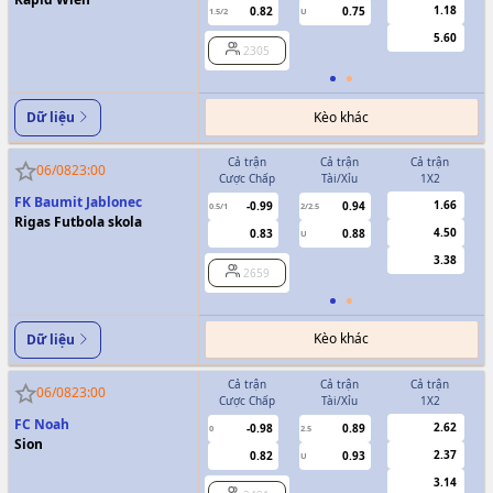
1.18
0.82
0.75
1.5/2
U
0.
5.60
2305
Kèo khác
Dữ liệu
Cả trận
Cả trận
Cả trận
06/08
23:00
Cược Chấp
Tài/Xỉu
1X2
FK Baumit Jablonec
1.66
-0.99
0.94
0.5/1
2/2.5
0/
Rigas Futbola skola
4.50
0.83
0.88
U
3.38
2659
Kèo khác
Dữ liệu
Cả trận
Cả trận
Cả trận
06/08
23:00
Cược Chấp
Tài/Xỉu
1X2
FC Noah
2.62
-0.98
0.89
0
2.5
0
Sion
2.37
0.82
0.93
U
3.14