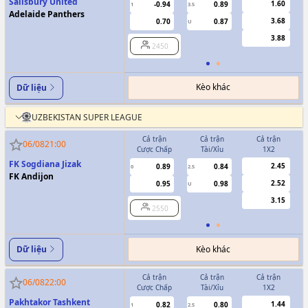
Salisbury United
1.60
-0.94
0.89
1
3.5
0/
Adelaide Panthers
3.68
0.70
0.87
U
3.88
2450
Kèo khác
Dữ liệu
UZBEKISTAN SUPER LEAGUE
Cả trận
Cả trận
Cả trận
06/08
21:00
Cược Chấp
Tài/Xỉu
1X2
FK Sogdiana Jizak
2.45
0.89
0.84
0
2.5
0
FK Andijon
2.52
0.95
0.98
U
3.15
2550
Kèo khác
Dữ liệu
Cả trận
Cả trận
Cả trận
06/08
22:00
Cược Chấp
Tài/Xỉu
1X2
Pakhtakor Tashkent
1.44
0.82
0.80
1
2.5
0.