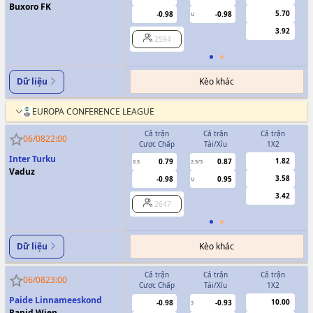
Buxoro FK
5.70
-0.98
-0.98
U
3.92
2594
Kèo khác
Dữ liệu
EUROPA CONFERENCE LEAGUE
Cả trận
Cả trận
Cả trận
06/08
22:00
Cược Chấp
Tài/Xỉu
1X2
Inter Turku
1.82
0.79
0.87
0.5
2.5/3
0/
Vaduz
3.58
-0.98
0.95
U
3.42
2647
Kèo khác
Dữ liệu
Cả trận
Cả trận
Cả trận
06/08
23:00
Cược Chấp
Tài/Xỉu
1X2
Paide Linnameeskond
10.00
-0.98
-0.93
3
Rapid Wien