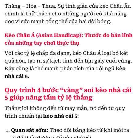
Thắng – Hòa – Thua. Sự tinh giản của kèo Châu Âu
chính là thử thách cho những người có khả năng
đọc vị sức mạnh tổng thể của hai đội bóng.
Kèo Châu Á (Asian Handicap): Thước đo bản lĩnh
của những tay chơi thực thụ
Với các tỷ lệ chấp đa dạng, kèo Châu Á loại bỏ kết
quả hòa, tạo ra sự kịch tính đến tận giây cuối cùng.
Đây cũng là thế mạnh phân tích của đội ngũ
kèo
nhà cái 5
.
Quy trình 4 bước “vàng” soi kèo nhà cái
5 giúp nâng tầm tỷ lệ thắng
Thắng lợi không đến từ may mắn, nó đến từ quy
trình chuẩn tại
kèo nhà cái 5
:
Quan sát sớm:
Theo dõi bảng kèo từ khi mới ra
lò để thấy được ý đồ của nhà cái.