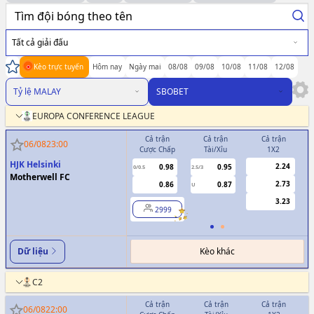
Tất cả giải đấu
Kèo trực tuyến
Hôm nay
Ngày mai
08/08
09/08
10/08
11/08
12/08
Tỷ lệ MALAY
SBOBET
EUROPA CONFERENCE LEAGUE
Cả trận
Cả trận
Cả trận
06/08
23:00
Cược Chấp
Tài/Xỉu
1X2
HJK Helsinki
2.24
0.98
0.95
0/0.5
2.5/3
0
Motherwell FC
2.73
0.86
0.87
U
3.23
2999
Kèo khác
Dữ liệu
C2
Cả trận
Cả trận
Cả trận
06/08
22:00