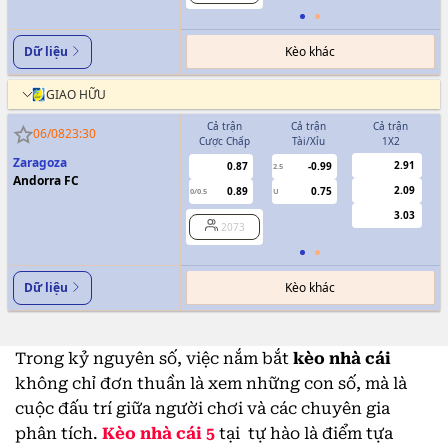
Kèo khác
Dữ liệu
GIAO HỮU
Cả trận
Cả trận
Cả trận
06/08
23:30
Cược Chấp
Tài/Xỉu
1X2
Zaragoza
2.91
0.87
-0.99
2.5
0
Andorra FC
2.09
0.89
0.75
0/0.5
U
3.03
2073
Kèo khác
Dữ liệu
Trong kỷ nguyên số, việc nắm bắt
kèo nhà cái
không chỉ đơn thuần là xem những con số, mà là
cuộc đấu trí giữa người chơi và các chuyên gia
phân tích.
Kèo nhà cái 5
tại
tự hào là điểm tựa