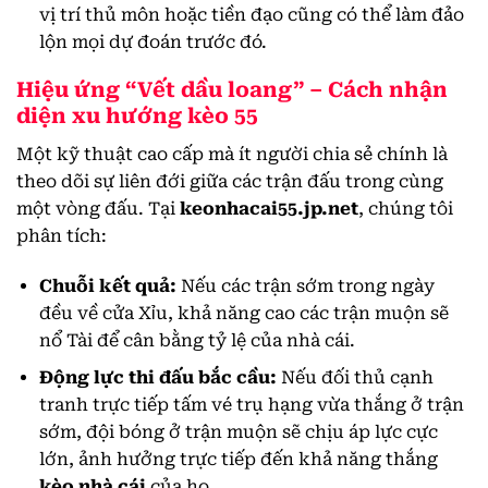
vị trí thủ môn hoặc tiền đạo cũng có thể làm đảo
lộn mọi dự đoán trước đó.
Hiệu ứng “Vết dầu loang” – Cách nhận
diện xu hướng kèo 55
Một kỹ thuật cao cấp mà ít người chia sẻ chính là
theo dõi sự liên đới giữa các trận đấu trong cùng
một vòng đấu. Tại
keonhacai55.jp.net
, chúng tôi
phân tích:
Chuỗi kết quả:
Nếu các trận sớm trong ngày
đều về cửa Xỉu, khả năng cao các trận muộn sẽ
nổ Tài để cân bằng tỷ lệ của nhà cái.
Động lực thi đấu bắc cầu:
Nếu đối thủ cạnh
tranh trực tiếp tấm vé trụ hạng vừa thắng ở trận
sớm, đội bóng ở trận muộn sẽ chịu áp lực cực
lớn, ảnh hưởng trực tiếp đến khả năng thắng
kèo nhà cái
của họ.