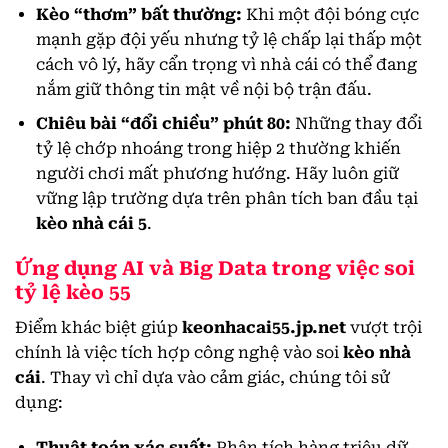
Kèo “thơm” bất thường:
Khi một đội bóng cực
mạnh gặp đội yếu nhưng tỷ lệ chấp lại thấp một
cách vô lý, hãy cẩn trọng vì nhà cái có thể đang
nắm giữ thông tin mật về nội bộ trận đấu.
Chiêu bài “đổi chiều” phút 80:
Những thay đổi
tỷ lệ chớp nhoáng trong hiệp 2 thường khiến
người chơi mất phương hướng. Hãy luôn giữ
vững lập trường dựa trên phân tích ban đầu tại
kèo nhà cái 5
.
Ứng dụng AI và Big Data trong việc soi
tỷ lệ kèo 55
Điểm khác biệt giúp
keonhacai55.jp.net
vượt trội
chính là việc tích hợp công nghệ vào soi
kèo nhà
cái
. Thay vì chỉ dựa vào cảm giác, chúng tôi sử
dụng:
Thuật toán xác suất:
Phân tích hàng triệu dữ