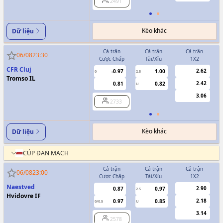
2491
Kèo khác
Dữ liệu
Cả trận
Cả trận
Cả trận
06/08
23:30
Cược Chấp
Tài/Xỉu
1X2
CFR Cluj
2.62
-0.97
1.00
0
2.5
0
Tromso IL
2.42
0.81
0.82
U
3.06
2733
Kèo khác
Dữ liệu
CÚP ĐAN MẠCH
Cả trận
Cả trận
Cả trận
06/08
23:00
Cược Chấp
Tài/Xỉu
1X2
Naestved
2.90
0.87
0.97
2.5
0
Hvidovre IF
2.18
0.97
0.85
0/0.5
U
3.14
2578